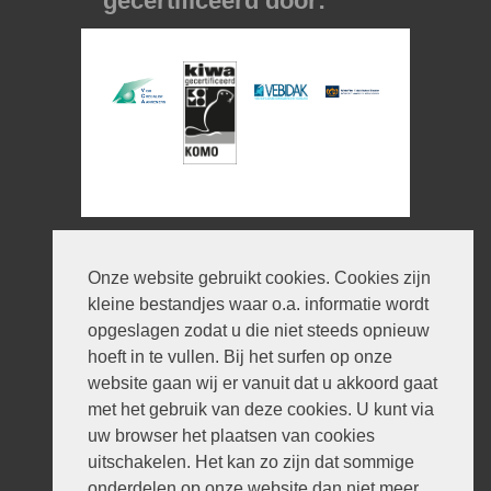
gecertificeerd door:
Informatie
Onze website gebruikt cookies. Cookies zijn
© 2026 V en H Dakbedekking
kleine bestandjes waar o.a. informatie wordt
Ontwerp:
iWould Design
opgeslagen zodat u die niet steeds opnieuw
Privacyverklaring
hoeft in te vullen. Bij het surfen op onze
Disclaimer
website gaan wij er vanuit dat u akkoord gaat
Sitemap
met het gebruik van deze cookies. U kunt via
Contact
uw browser het plaatsen van cookies
Contact
uitschakelen. Het kan zo zijn dat sommige
onderdelen op onze website dan niet meer