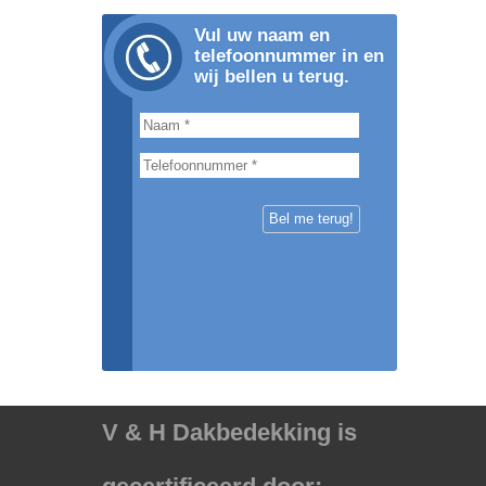
Vul uw naam en
telefoonnummer in en
wij bellen u terug.
V & H Dakbedekking is