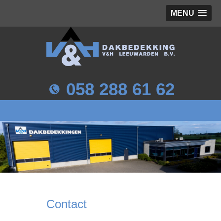
MENU
058 288 61 62
Contact