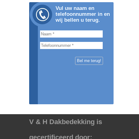
Vul uw naam en
telefoonnummer in en
wij bellen u terug.
V & H Dakbedekking is
gecertificeerd door: